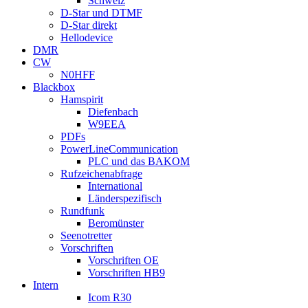
Schweiz
D-Star und DTMF
D-Star direkt
Hellodevice
DMR
CW
N0HFF
Blackbox
Hamspirit
Diefenbach
W9EEA
PDFs
PowerLineCommunication
PLC und das BAKOM
Rufzeichenabfrage
International
Länderspezifisch
Rundfunk
Beromünster
Seenotretter
Vorschriften
Vorschriften OE
Vorschriften HB9
Intern
Icom R30