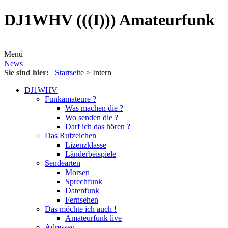
DJ1WHV (((I))) Amateurfunk
Menü
News
Sie sind hier:
Startseite
>
Intern
DJ1WHV
Funkamateure ?
Was machen die ?
Wo senden die ?
Darf ich das hören ?
Das Rufzeichen
Lizenzklasse
Länderbeispiele
Sendearten
Morsen
Sprechfunk
Datenfunk
Fernsehen
Das möchte ich auch !
Amateurfunk live
Adressen