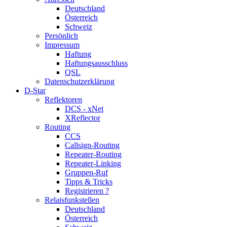
Deutschland
Österreich
Schweiz
Persönlich
Impressum
Haftung
Haftungsausschluss
QSL
Datenschutzerklärung
D-Star
Reflektoren
DCS - xNet
XReflector
Routing
CCS
Callsign-Routing
Repeater-Routing
Repeater-Linking
Gruppen-Ruf
Tipps & Tricks
Registrieren ?
Relaisfunkstellen
Deutschland
Österreich