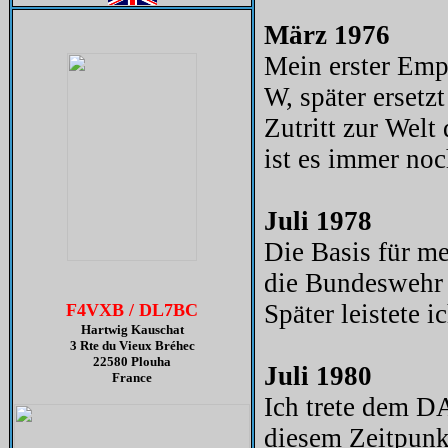
März 1976
Mein erster Emp
W, später erset
Zutritt zur Welt
ist es immer noch
Juli 1978
Die Basis für me
die Bundeswehr e
Später leistete
F4VXB / DL7BC
Hartwig Kauschat
3 Rte du Vieux Bréhec
22580 Plouha
Juli 1980
France
Ich trete dem D
diesem Zeitpunk