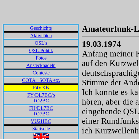
Amateurfunk-L
Geschichte
Aktivitäten
19.03.1974
QSL's
QSL-Politik
Anfang meiner K
Fotos
auf den Kurzwel
Anstecknadeln
deutschsprachig
Conteste
COTA - SOTA etc.
Stimme der Ande
F4VXB
Ich konnte es k
FY/DL7BC/p
hören, aber die
TO2BC
FH/DL7BC
eingehende QSL-
TO7BC
einer Rundfunks
VU2HBC
Startseite
ich Kurzwellenh