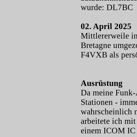
wurde: DL7BC
02. April 2025
Mittlererweile i
Bretagne umgezo
F4VXB als persö
Ausrüstung
Da meine Funk-A
Stationen - imme
wahrscheinlich n
arbeitete ich m
einem ICOM IC 