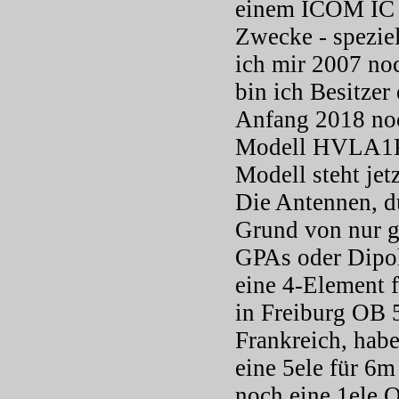
einem ICOM IC 7
Zwecke - spezie
ich mir 2007 no
bin ich Besitz
Anfang 2018 noc
Modell HVLA1K3+
Modell steht je
Die Antennen, d
Grund von nur 
GPAs oder Dipol
eine 4-Element 
in Freiburg OB 
Frankreich, hab
eine 5ele für 6
noch eine 1ele 