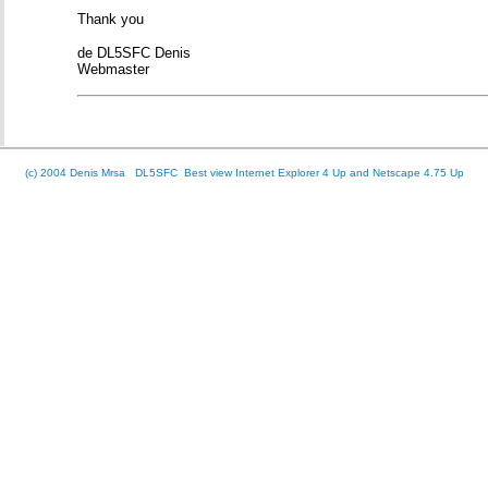
Thank you
de DL5SFC Denis
Webmaster
(c) 2004 Denis Mrsa DL5SFC Best view Internet Explorer 4 Up and Netscape 4.75 Up