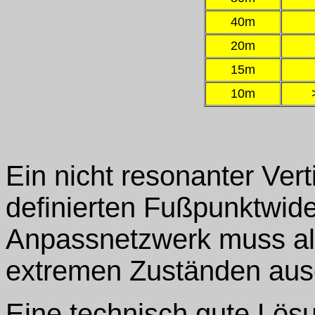
40m
20m
15m
10m
Ein nicht resonanter Vert
definierten Fußpunktwide
Anpassnetzwerk muss al
extremen Zuständen aus
Eine technisch gute Lös